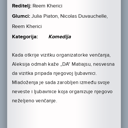
Reditelj:
Reem Kherici
Glumci:
Julia Piaton, Nicolas Duvauchelle,
Reem Kherici
Kategorija:
Komedija
Kada otkrije vizitku organizatorke venčanja,
Aleksija odmah kaže „DA“ Matiajsu, nesvesna
da vizitka pripada njegovoj ljubavnici.
Mladoženja je sada zarobljen između svoje
neveste i ljubavnice koja organizuje njegovo
neželjeno venčanje.