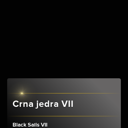
Crna jedra VII
Black Sails VII