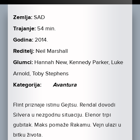
Zemlja:
SAD
Trajanje:
54 min.
Godina:
2014.
Reditelj:
Neil Marshall
Glumci:
Hannah New, Kennedy Parker, Luke
Arnold, Toby Stephens
Kategorija:
Avantura
Flint priznaje istinu Gejtsu. Rendal dovodi
Silvera u nezgodnu situaciju. Elenor trpi
gubitak. Maks pomaže Rakamu. Vejn ulazi u
bitku života.