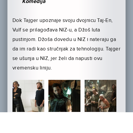
Komedija
Dok Tajger upoznaje svoju dvojnicu Taj-En,
Vulf se prilagođava NIZ-u, a Džoš luta
pustinjom. Džoša dovedu u NIZ i nateraju ga
da im radi kao stručnjak za tehnologiju. Tajger
se ušunja u NIZ, jer želi da napusti ovu
vremensku liniju.