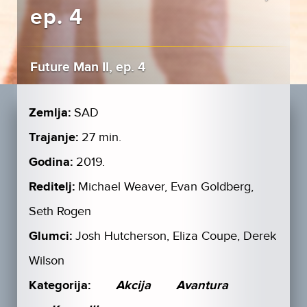
ep. 4
Future Man II, ep. 4
Zemlja:
SAD
Trajanje:
27 min.
Godina:
2019.
Reditelj:
Michael Weaver, Evan Goldberg,
Seth Rogen
Glumci:
Josh Hutcherson, Eliza Coupe, Derek
Wilson
Kategorija:
Akcija
Avantura