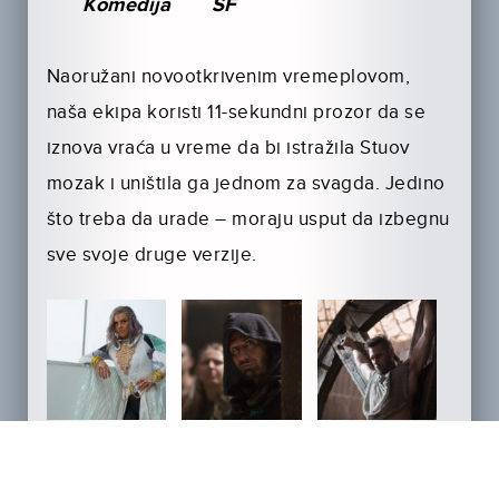
Komedija
SF
Naoružani novootkrivenim vremeplovom,
naša ekipa koristi 11-sekundni prozor da se
iznova vraća u vreme da bi istražila Stuov
mozak i uništila ga jednom za svagda. Jedino
što treba da urade – moraju usput da izbegnu
sve svoje druge verzije.