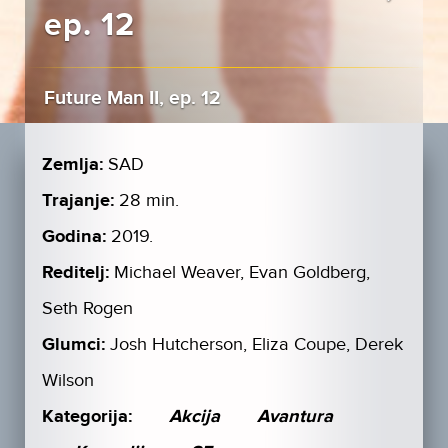
ep. 12
Future Man II, ep. 12
Zemlja:
SAD
Trajanje:
28 min.
Godina:
2019.
Reditelj:
Michael Weaver, Evan Goldberg,
Seth Rogen
Glumci:
Josh Hutcherson, Eliza Coupe, Derek
Wilson
Kategorija:
Akcija
Avantura