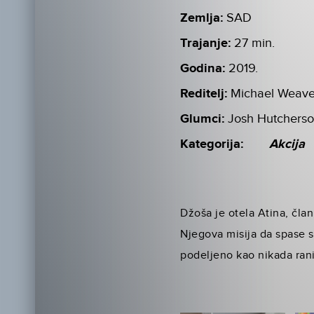
Zemlja:
SAD
Trajanje:
27 min.
Godina:
2019.
Reditelj:
Michael Weave
Glumci:
Josh Hutcherso
Kategorija:
Akcija
Džoša je otela Atina, član
Njegova misija da spase sv
podeljeno kao nikada rani