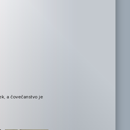
lek, a čovečanstvo je