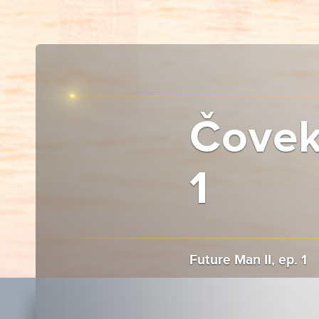
Čovek 
1
Future Man II, ep. 1