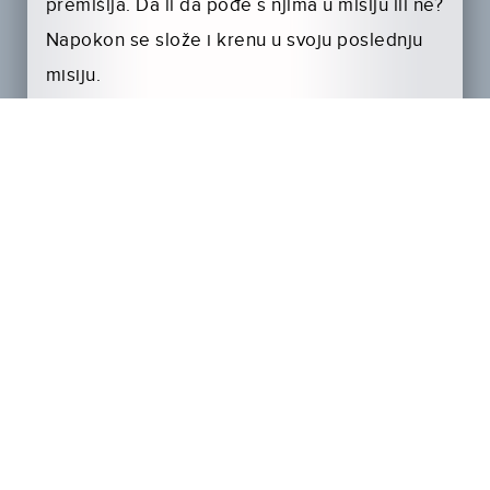
premišlja. Da li da pođe s njima u misiju ili ne?
Napokon se slože i krenu u svoju poslednju
misiju.