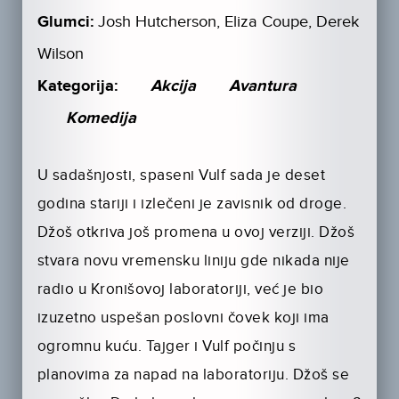
Glumci:
Josh Hutcherson, Eliza Coupe, Derek
Wilson
Kategorija:
Akcija
Avantura
Komedija
U sadašnjosti, spaseni Vulf sada je deset
godina stariji i izlečeni je zavisnik od droge.
Džoš otkriva još promena u ovoj verziji. Džoš
stvara novu vremensku liniju gde nikada nije
radio u Kronišovoj laboratoriji, već je bio
izuzetno uspešan poslovni čovek koji ima
ogromnu kuću. Tajger i Vulf počinju s
planovima za napad na laboratoriju. Džoš se