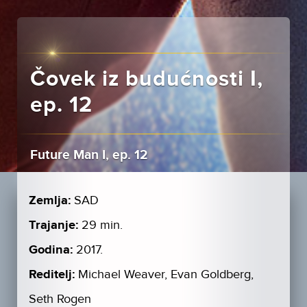
Čovek iz budućnosti I,
ep. 12
Future Man I, ep. 12
Zemlja:
SAD
Trajanje:
29 min.
Godina:
2017.
Reditelj:
Michael Weaver, Evan Goldberg,
Seth Rogen