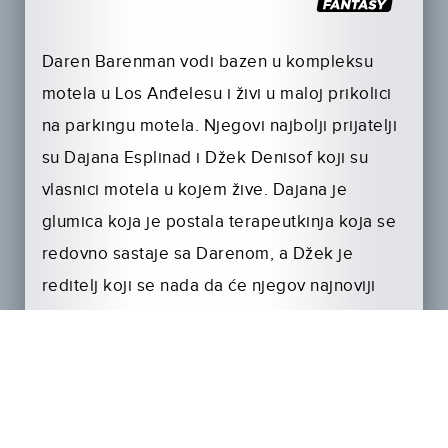
Daren Barenman vodi bazen u kompleksu
motela u Los Anđelesu i živi u maloj prikolici
na parkingu motela. Njegovi najbolji prijatelji
su Dajana Esplinad i Džek Denisof koji su
vlasnici motela u kojem žive. Dajana je
glumica koja je postala terapeutkinja koja se
redovno sastaje sa Darenom, a Džek je
reditelj koji se nada da će njegov najnoviji
projekat, dokumentarac ‘Za bolji život’,
uspeti…