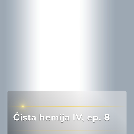
Čista hemija IV, ep. 8