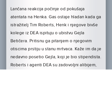
Lančana reakcija počinje od pokušaja
atentata na Henka. Gas ostaje hladan kada ga
istražitelj Tim Roberts, Henk i njegove bivše
kolege iz DEA ispituju o ubistvu Gejla
Betičera. Pritisnu ga pitanjem o njegovim
otiscima prstiju u stanu mrtvaca. Kaže im da je
nedavno posetio Gejla, koji je bio stipendista.
Roberts i agenti DEA su zadovoljni alibijem,
Henk nije. Odakle je došao Gas?