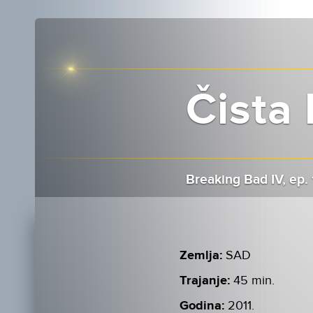
Čista 
Breaking Bad IV, ep.
Zemlja:
SAD
Trajanje:
45 min.
Godina:
2011.