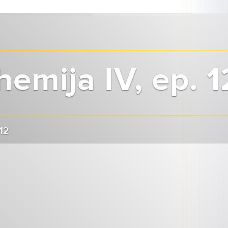
hemija IV, ep. 1
 12