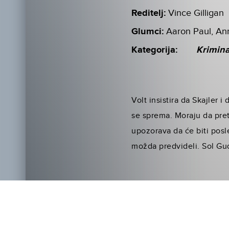
Reditelj:
Vince Gilligan
Glumci:
Aaron Paul, An
Kategorija:
Krimina
Volt insistira da Skajler
se sprema. Moraju da pret
upozorava da će biti posl
možda predvideli. Sol Gud