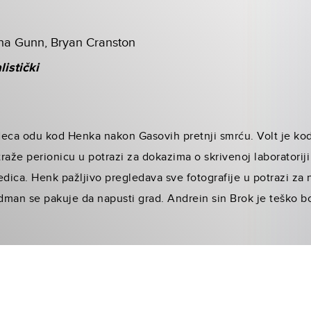
na Gunn, Bryan Cranston
listički
 i deca odu kod Henka nakon Gasovih pretnji smrću. Volt je k
raže perionicu u potrazi za dokazima o skrivenoj laboratorij
edica. Henk pažljivo pregledava sve fotografije u potrazi za 
man se pakuje da napusti grad. Andrein sin Brok je teško b