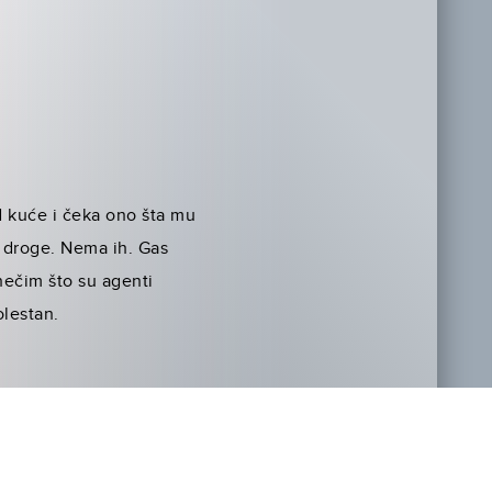
od kuće i čeka ono šta mu
i droge. Nema ih. Gas
nečim što su agenti
olestan.