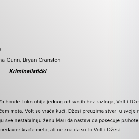
n
na Gunn, Bryan Cranston
Kriminalistički
đa bande Tuko ubija jednog od svojih bez razloga, Volt i Dž
em meta. Volt se vraća kući, Džesi preuzima stvari u svoje ru
ju sve nestabilniju ženu Mari da nastavi da posećuje psihote
edavne krađe meta, ali ne zna da su to Volt i Džesi.