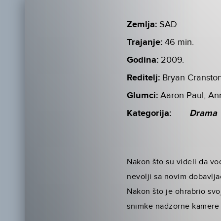
Zemlja:
SAD
Trajanje:
46 min.
Godina:
2009.
Reditelj:
Bryan Cransto
Glumci:
Aaron Paul, An
Kategorija:
Drama
Nakon što su videli da vo
nevolji sa novim dobavljač
Nakon što je ohrabrio svo
snimke nadzorne kamere n