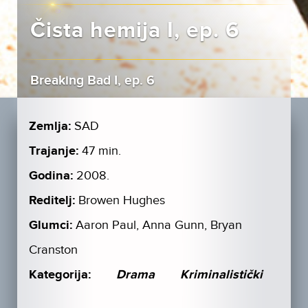
Čista hemija I, ep. 6
Breaking Bad I, ep. 6
Zemlja:
SAD
Trajanje:
47 min.
Godina:
2008.
Reditelj:
Browen Hughes
Glumci:
Aaron Paul, Anna Gunn, Bryan
Cranston
Kategorija:
Drama
Kriminalistički