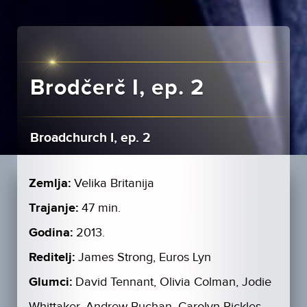
Brodčerč I, ep. 2
Broadchurch I, ep. 2
Zemlja:
Velika Britanija
Trajanje:
47 min.
Godina:
2013.
Reditelj:
James Strong, Euros Lyn
Glumci:
David Tennant, Olivia Colman, Jodie
Whittaker, Andrew Buchan, Carolyn Pickles,