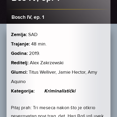
Bosch IV, ep. 1
Zemlja:
SAD
Trajanje:
48 min.
Godina:
2019.
Reditelj:
Alex Zakrzewski
Glumci:
Titus Welliver, Jamie Hector, Amy
Aquino
Kategorija:
Kriminalistički
Pitaj prah: Tri meseca nakon što je otkrio
neverovatan novi trag, det. Hari Boš još uvek