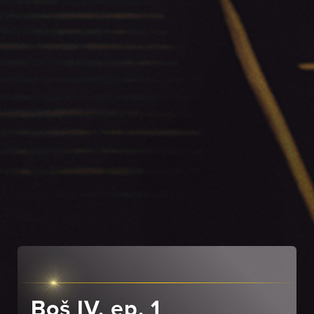
Boš IV, ep. 1