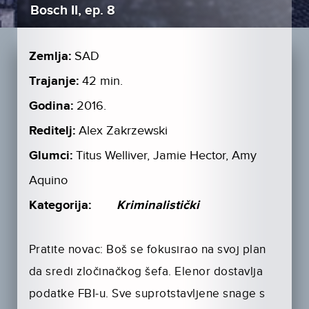
Bosch II, ep. 8
Zemlja:
SAD
Trajanje:
42 min.
Godina:
2016.
Reditelj:
Alex Zakrzewski
Glumci:
Titus Welliver, Jamie Hector, Amy
Aquino
Kategorija:
Kriminalistički
Pratite novac: Boš se fokusirao na svoj plan
da sredi zločinačkog šefa. Elenor dostavlja
podatke FBI-u. Sve suprotstavljene snage s