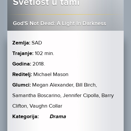
Svetlost u tami
God'S Not Dead: A Light In Darkness
Zemlja:
SAD
Trajanje:
102 min.
Godina:
2018.
Reditelj:
Michael Mason
Glumci:
Megan Alexander, Bill Birch,
Samantha Boscarino, Jennifer Cipolla, Barry
Clifton, Vaughn Collar
Kategorija:
Drama