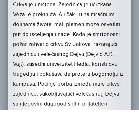
Crkva je uništena. Zajednica je ućutkana.
Veza je prekinuta. Ali čak i u najmračnijim
dolinama života, mali plamen može osvetliti
put do isceljenja i nade. Kada je smrtonosni
požar zahvatio crkvu Sv. Jakova, razarajući
zajednicu i velečasnog Dejva (Dejvid A.R.
Vajt), susedni univerzitet Hedla, koristi ovu
tragediju i pokušava da protera bogomolju iz
kampusa. Počinje borba između male crkve i
zajednice, sukobljavajući velečasnog Dejva
sa njegovim dugogodišnjim prijateljem
Tomasom (Ted Makginli), direktorom
univerziteta, i studentkinjom Kiton (Samanta
Boskarino) još više se udaljila.