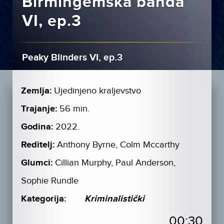
Birmingemska banda
VI, ep.3
Peaky Blinders VI, ep.3
Zemlja:
Ujedinjeno kraljevstvo
Trajanje:
56 min.
Godina:
2022.
Reditelj:
Anthony Byrne, Colm Mccarthy
Glumci:
Cillian Murphy, Paul Anderson,
Sophie Rundle
Kategorija:
Kriminalistički
00:30