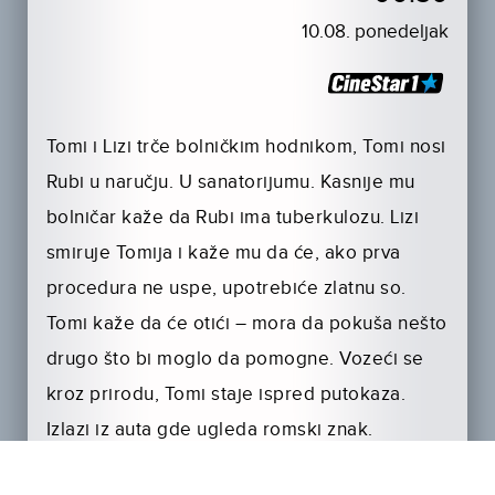
10.08. ponedeljak
Tomi i Lizi trče bolničkim hodnikom, Tomi nosi
Rubi u naručju. U sanatorijumu. Kasnije mu
bolničar kaže da Rubi ima tuberkulozu. Lizi
smiruje Tomija i kaže mu da će, ako prva
procedura ne uspe, upotrebiće zlatnu so.
Tomi kaže da će otići – mora da pokuša nešto
drugo što bi moglo da pomogne. Vozeći se
kroz prirodu, Tomi staje ispred putokaza.
Izlazi iz auta gde ugleda romski znak.