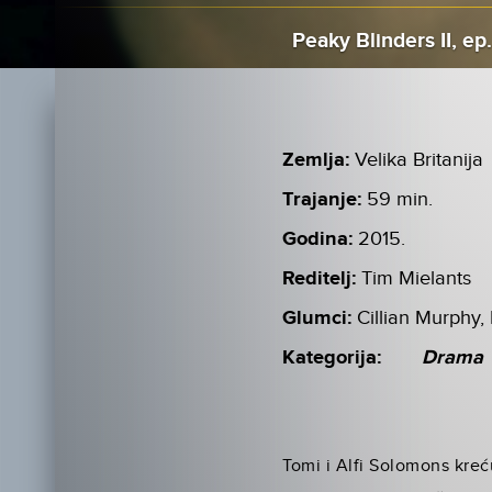
Peaky Blinders II, ep.
Zemlja:
Velika Britanija
Trajanje:
59 min.
Godina:
2015.
Reditelj:
Tim Mielants
Glumci:
Cillian Murphy,
Kategorija:
Drama
Tomi i Alfi Solomons kreć