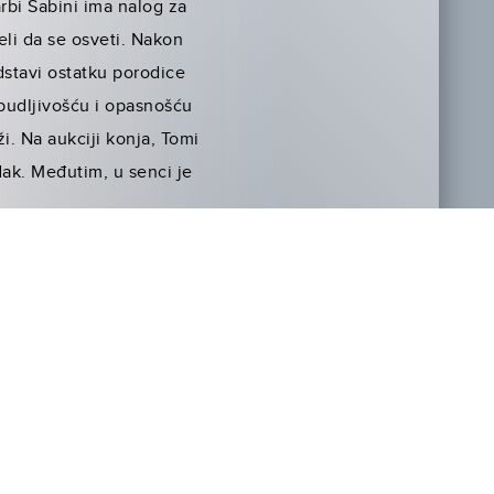
bi Sabini ima nalog za
eli da se osveti. Nakon
dstavi ostatku porodice
zbudljivošću i opasnošću
i. Na aukciji konja, Tomi
dak. Međutim, u senci je