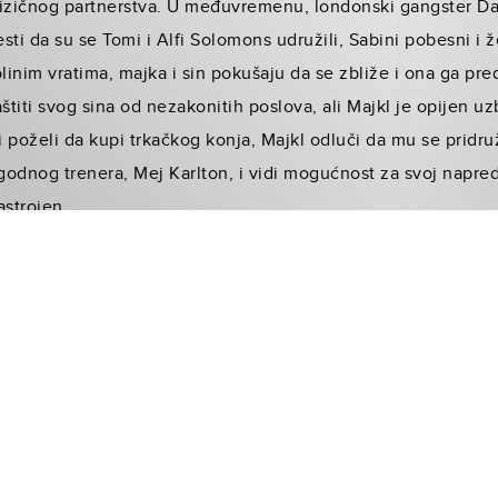
zičnog partnerstva. U međuvremenu, londonski gangster Dar
ti da su se Tomi i Alfi Solomons udružili, Sabini pobesni i ž
olinim vratima, majka i sin pokušaju da se zbliže i ona ga pre
štiti svog sina od nezakonitih poslova, ali Majkl je opijen u
 poželi da kupi trkačkog konja, Majkl odluči da mu se pridruž
zgodnog trenera, Mej Karlton, i vidi mogućnost za svoj napre
nastrojen…