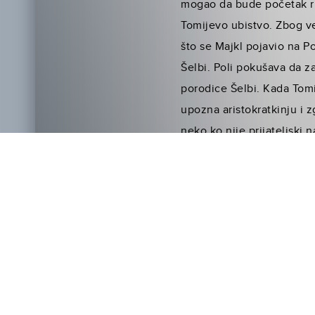
mogao da bude početak ri
Tomijevo ubistvo. Zbog ves
što se Majkl pojavio na P
Šelbi. Poli pokušava da za
porodice Šelbi. Kada Tomi
upozna aristokratkinju i 
neko ko nije prijateljski 