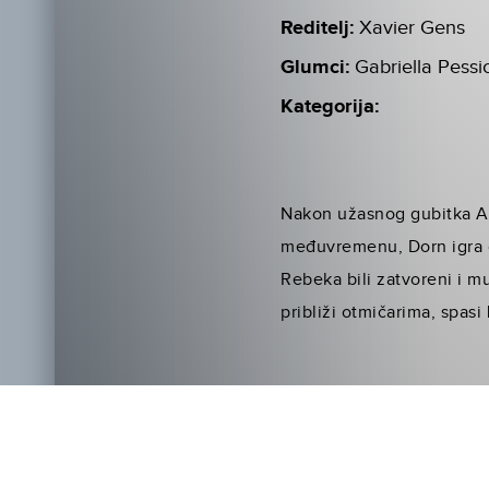
Reditelj:
Xavier Gens
Glumci:
Gabriella Pessi
Kategorija:
Nakon užasnog gubitka An 
međuvremenu, Dorn igra op
Rebeka bili zatvoreni i 
približi otmičarima, spasi 