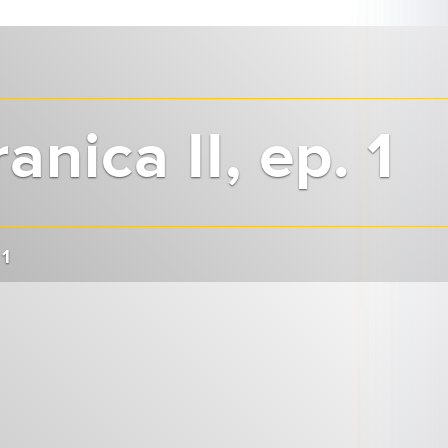
anica II, ep. 1
 1