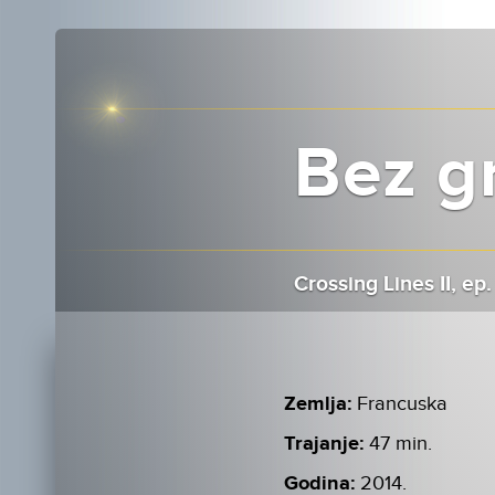
Bez gr
Crossing Lines II, ep.
Zemlja:
Francuska
Trajanje:
47 min.
Godina:
2014.