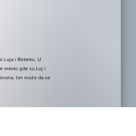
i Luja i Rebeku. U
e mesto gde su Luj i
Lenona, tim može da se