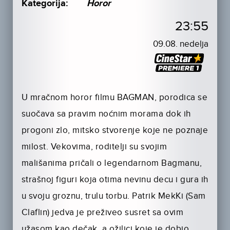
Kategorija:
Horor
23:55
09.08. nedelja
U mračnom horor filmu BAGMAN, porodica se
suočava sa pravim noćnim morama dok ih
progoni zlo, mitsko stvorenje koje ne poznaje
milost. Vekovima, roditelji su svojim
mališanima pričali o legendarnom Bagmanu,
strašnoj figuri koja otima nevinu decu i gura ih
u svoju groznu, trulu torbu. Patrik MekKi (Sam
Claflin) jedva je preživeo susret sa ovim
užasom kao dečak, a ožiljci koje je dobio