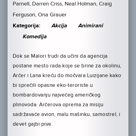
Parnell, Darren Criss, Neal Holman, Craig
Ferguson, Ona Grauer
Kategorija:
Akcija
Animirani
Komedija
Dok se Malori trudi da učini da agencija
postane mesto rada koje se brine za okolinu,
Arčer i Lana kreću do močvara Luizijane kako
bi sprečili opasne eko-teroriste u
bombardovanju najvećeg američkog
plinovoda. Arčerova oprema za misiju
sadržavaće avion, malu mašinku, samostrel, i
devet gajbi pive.