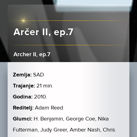
Arčer II, ep.7
Archer II, ep.7
Zemlja:
SAD
Trajanje:
21 min.
Godina:
2010.
Reditelj:
Adam Reed
Glumci:
H. Benjamin, George Coe, Nika
Futterman, Judy Greer, Amber Nash, Chris