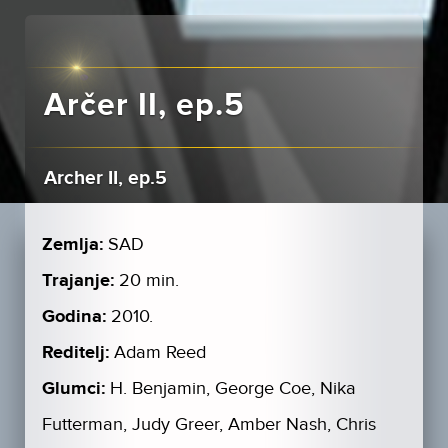
Arčer II, ep.5
Archer II, ep.5
Zemlja:
SAD
Trajanje:
20 min.
Godina:
2010.
Reditelj:
Adam Reed
Glumci:
H. Benjamin, George Coe, Nika
Futterman, Judy Greer, Amber Nash, Chris