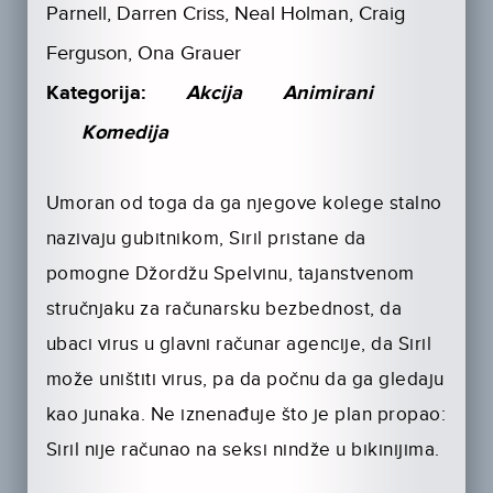
Parnell, Darren Criss, Neal Holman, Craig
Ferguson, Ona Grauer
Kategorija:
Akcija
Animirani
Komedija
Umoran od toga da ga njegove kolege stalno
nazivaju gubitnikom, Siril pristane da
pomogne Džordžu Spelvinu, tajanstvenom
stručnjaku za računarsku bezbednost, da
ubaci virus u glavni računar agencije, da Siril
može uništiti virus, pa da počnu da ga gledaju
kao junaka. Ne iznenađuje što je plan propao:
Siril nije računao na seksi nindže u bikinijima.