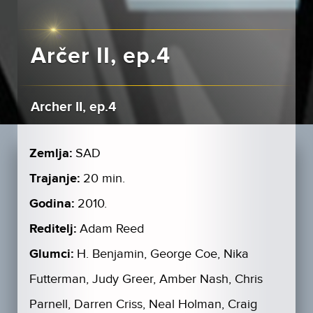
Arčer II, ep.4
Archer II, ep.4
Zemlja:
SAD
Trajanje:
20 min.
Godina:
2010.
Reditelj:
Adam Reed
Glumci:
H. Benjamin, George Coe, Nika
Futterman, Judy Greer, Amber Nash, Chris
Parnell, Darren Criss, Neal Holman, Craig