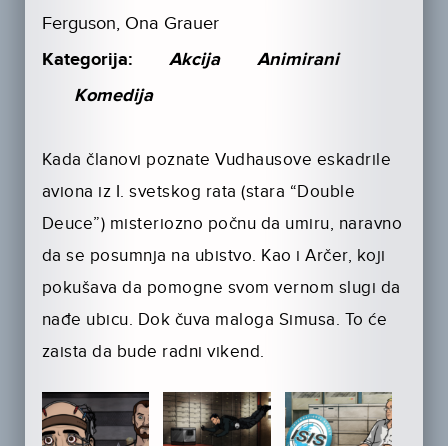
Ferguson, Ona Grauer
Kategorija:
Akcija
Animirani
Komedija
Kada članovi poznate Vudhausove eskadrile
aviona iz I. svetskog rata (stara “Double
Deuce”) misteriozno počnu da umiru, naravno
da se posumnja na ubistvo. Kao i Arčer, koji
pokušava da pomogne svom vernom slugi da
nađe ubicu. Dok čuva maloga Simusa. To će
zaista da bude radni vikend.