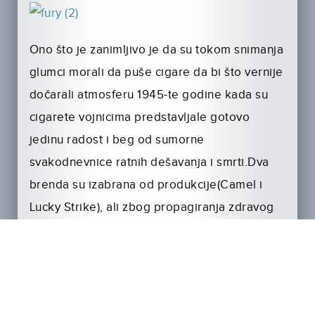
Ono što je zanimljivo je da su tokom snimanja
glumci morali da puše cigare da bi što vernije
dočarali atmosferu 1945-te godine kada su
cigarete vojnicima predstavljale gotovo
jedinu radost i beg od sumorne
svakodnevnice ratnih dešavanja i smrti.Dva
brenda su izabrana od produkcije(Camel i
Lucky Strike), ali zbog propagiranja zdravog
zivota glumci su mogli da biraju izmedju
posebnih verzija proizvedenih od
aromatičnog bilja.Ono što je predstavljalo
izuzetan problem je da su te cigarete