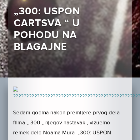
„300: USPON
CARTSVA “ U
POHODU NA
BLAGAJNE
Sedam godina nakon premijere prvog dela
filma „ 300 „ njegov nastavak , vizuelno
remek delo Noama Mura „300: USPON