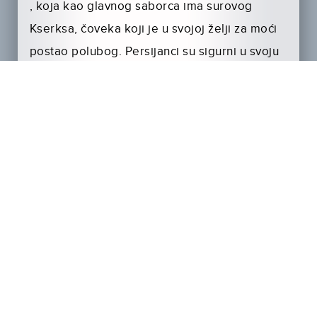
, koja kao glavnog saborca ima surovog
Kserksa, čoveka koji je u svojoj želji za moći
postao polubog. Persijanci su sigurni u svoju
pobedu dok je sudbina Grčke u rukama
hrabrog Temistokla.
Režiju filma , kao što smo naveli , potpisuje
Noam Muro dok su glavne uloge poverene:
Salivenu Stejpltonu, Rodrigu Santoru i
zanosnoj Evi Grin.
Link ka trejleru:
http://youtu.be/QEyynSIPR5M