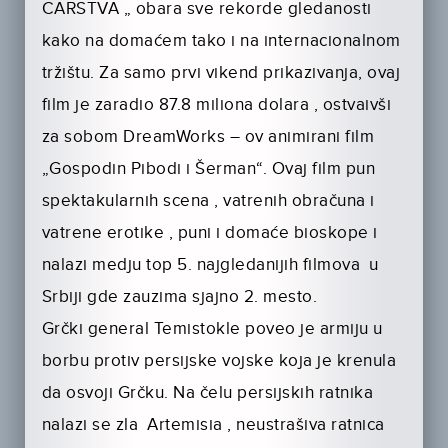
CARSTVA „ obara sve rekorde gledanosti
kako na domaćem tako i na internacionalnom
tržištu. Za samo prvi vikend prikazivanja, ovaj
film je zaradio 87.8 miliona dolara , ostvaivši
za sobom DreamWorks – ov animirani film
„Gospodin Pibodi i Šerman“. Ovaj film pun
spektakularnih scena , vatrenih obračuna i
vatrene erotike , puni i domaće bioskope i
nalazi medju top 5. najgledanijih filmova u
Srbiji gde zauzima sjajno 2. mesto.
Grčki general Temistokle poveo je armiju u
borbu protiv persijske vojske koja je krenula
da osvoji Grčku. Na čelu persijskih ratnika
nalazi se zla Artemisia , neustrašiva ratnica