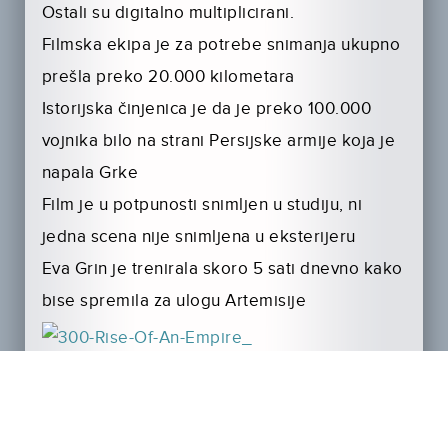
Ostali su digitalno multiplicirani.
Filmska ekipa je za potrebe snimanja ukupno
prešla preko 20.000 kilometara
Istorijska činjenica je da je preko 100.000
vojnika bilo na strani Persijske armije koja je
napala Grke
Film je u potpunosti snimljen u studiju, ni
jedna scena nije snimljena u eksterijeru
Eva Grin je trenirala skoro 5 sati dnevno kako
bise spremila za ulogu Artemisije
Vreme potrebno za šminkanje Rodriga
Santora za potebe transformacije u polu –