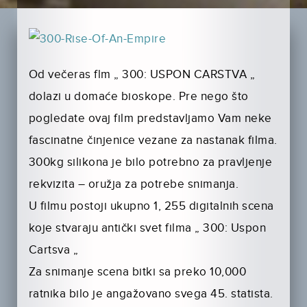
Od večeras flm „ 300: USPON CARSTVA „
dolazi u domaće bioskope. Pre nego što
pogledate ovaj film predstavljamo Vam neke
fascinatne činjenice vezane za nastanak filma.
300kg silikona je bilo potrebno za pravljenje
rekvizita – oružja za potrebe snimanja.
U filmu postoji ukupno 1, 255 digitalnih scena
koje stvaraju antički svet filma „ 300: Uspon
Cartsva „
Za snimanje scena bitki sa preko 10,000
ratnika bilo je angažovano svega 45. statista.