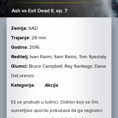
Ash vs Evil Dead II, ep. 7
Zemlja:
SAD
Trajanje:
28 min.
Godina:
2016.
Reditelj:
Ivan Raimi, Sam Raimi, Tom Spezialy
Glumci:
Bruce Campbell, Ray Santiago, Dana
DeLorenzo
Kategorija:
Akcija
Eš se probudi u ludnici. Doktor koji se čini
susretljivo uporno pokušava da ga nagovori