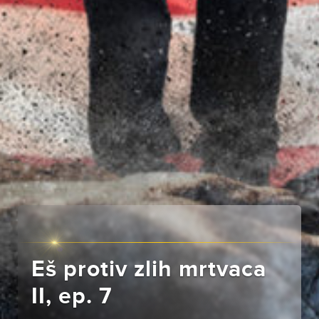
Eš protiv zlih mrtvaca
II, ep. 7