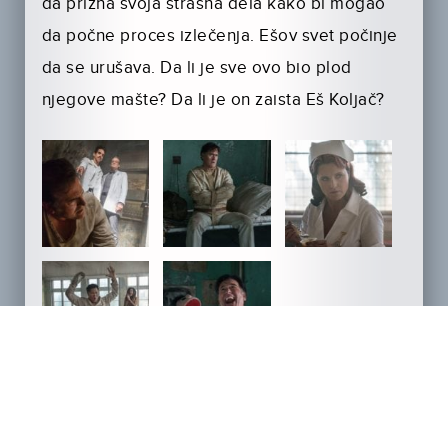
da prizna svoja strašna dela kako bi mogao
da počne proces izlečenja. Ešov svet počinje
da se urušava. Da li je sve ovo bio plod
njegove mašte? Da li je on zaista Eš Koljač?